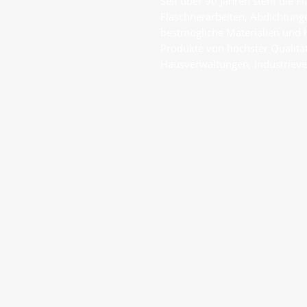
Seit über 90 Jahren steht die F
Flaschnerarbeiten, Abdichtunge
bestmögliche Materialien und 
Produkte von höchster Qualitä
Hausverwaltungen, Industriever