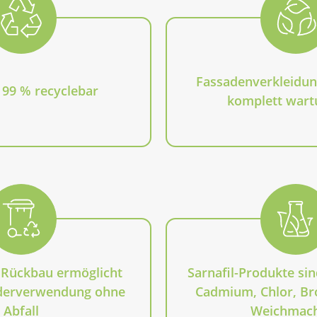
Fassadenverkleidun
 99 % recyclebar
komplett wart
 Rückbau ermöglicht
Sarnafil-Produkte sind
ederverwendung ohne
Cadmium, Chlor, Br
Abfall
Weichmac