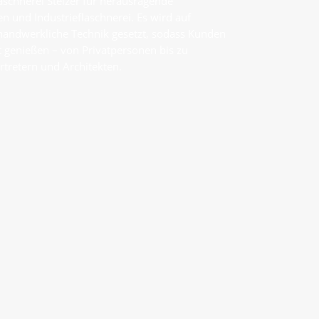
laschnerei Stelzer für herausragende
n und Industrieflaschnerei. Es wird auf
handwerkliche Technik gesetzt, sodass Kunden
t genießen – von Privatpersonen bis zu
tretern und Architekten.