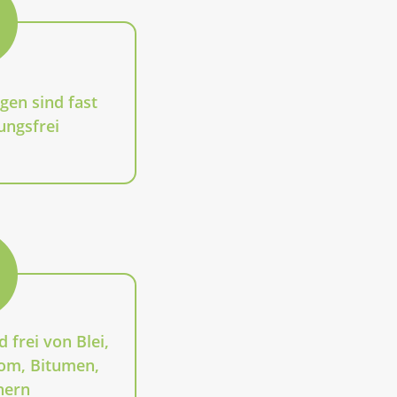
gen sind fast
ungsfrei
 frei von Blei,
om, Bitumen,
hern