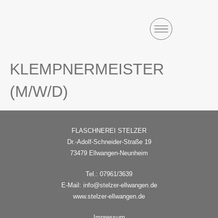
KLEMPNERMEISTER
(M/W/D)
FLASCHNEREI STELZER
Dr.-Adolf-Schneider-Straße 19
73479 Ellwangen-Neunheim
Tel.:
07961/3639
E-Mail:
info@stelzer-ellwangen.de
www.stelzer-ellwangen.de
Impressum